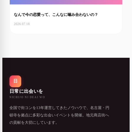
なんで今の恋愛って、こんなに噛み合わないの？
2026.07.18
日
日常に出会いを
NICHIJO NI DEAI WO
全国で街コンを13年運営してきたノウハウで、名古屋・円
頓寺を拠点に多彩な出会いイベントを開催。地元商店街へ
の貢献を大切にしています。