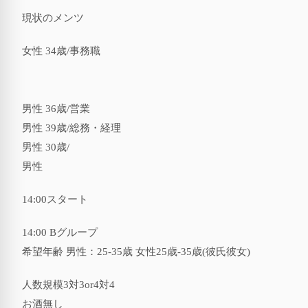
現状のメンツ
女性 34歳/事務職
男性 36歳/営業
男性 39歳/総務・経理
男性 30歳/
男性
14:00スタート
14:00 Bグループ
希望年齢 男性：25-35歳 女性25歳-35歳(彼氏彼女)
人数規模3対3or4対4
お酒無し