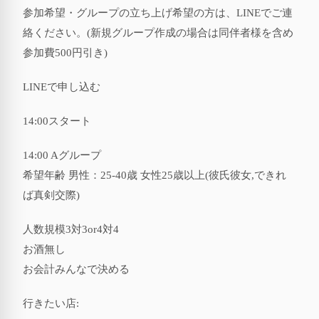
参加希望・グループの立ち上げ希望の方は、LINEでご連
絡ください。(新規グループ作成の場合は同伴者様を含め
参加費500円引き)
LINEで申し込む
14:00スタート
14:00 Aグループ
希望年齢 男性：25-40歳 女性25歳以上(彼氏彼女,できれ
ば真剣交際)
人数規模3対3or4対4
お酒無し
お会計みんなで決める
行きたい店: