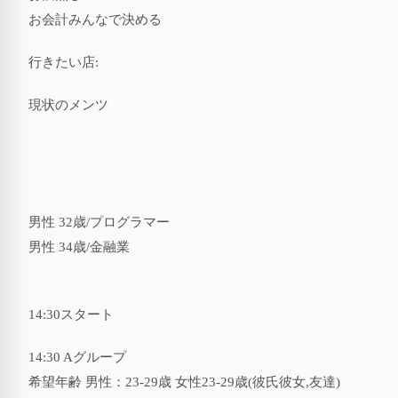
お会計みんなで決める
行きたい店:
現状のメンツ
男性 32歳/プログラマー
男性 34歳/金融業
14:30スタート
14:30 Aグループ
希望年齢 男性：23-29歳 女性23-29歳(彼氏彼女,友達)