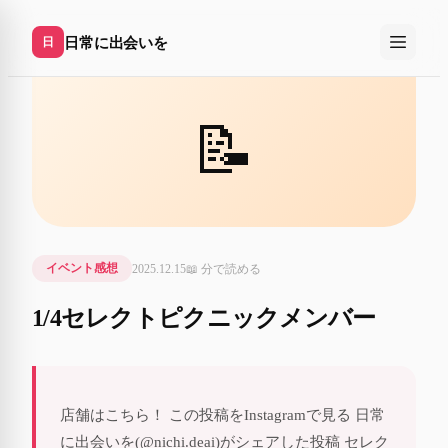
日常に出会いを
日
📝
2025.12.15
📖
分で読める
イベント感想
1/4セレクトピクニックメンバー
店舗はこちら！ この投稿をInstagramで見る 日常
に出会いを(@nichi.deai)がシェアした投稿 セレク