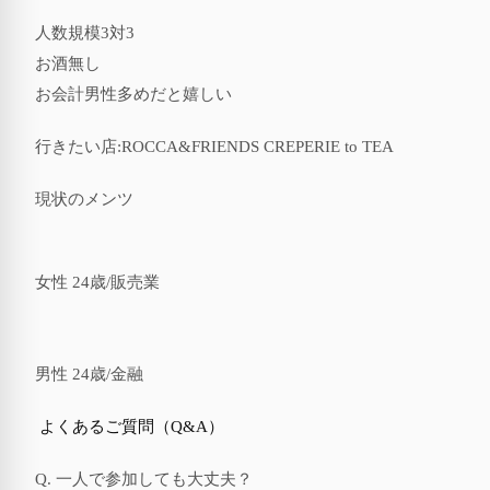
人数規模3対3
お酒無し
お会計男性多めだと嬉しい
行きたい店:ROCCA&FRIENDS CREPERIE to TEA
現状のメンツ
女性 24歳/販売業
よくあるご質問（Q&A）
Q. 一人で参加しても大丈夫？