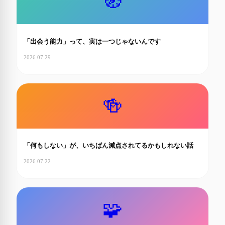
🧭
「出会う能力」って、実は一つじゃないんです
2026.07.29
🍻
「何もしない」が、いちばん減点されてるかもしれない話
2026.07.22
🧩