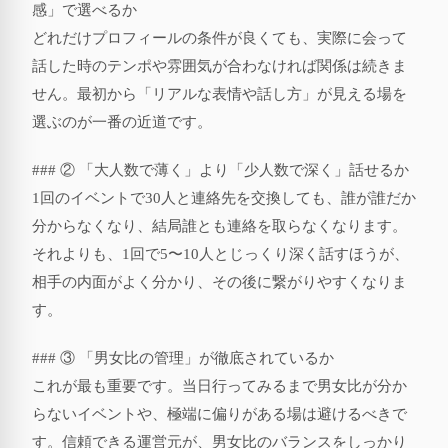
感」で選べるか
どれだけプロフィールの条件が良くても、実際に会って
話した時のテンポや雰囲気が合わなければ関係は続きま
せん。最初から「リアルな表情や話し方」が見える場を
選ぶのが一番の近道です。
### ② 「大人数で薄く」より「少人数で深く」話せるか
1回のイベントで30人と連絡先を交換しても、誰が誰だか
分からなくなり、結局誰とも連絡を取らなくなります。
それよりも、1回で5〜10人とじっくり深く話すほうが、
相手の内面がよく分かり、その後に繋がりやすくなりま
す。
### ③ 「男女比の管理」が徹底されているか
これが最も重要です。当日行ってみるまで男女比が分か
らないイベントや、極端に偏りがある場は避けるべきで
す。信頼できる運営元が、男女比のバランスをしっかり