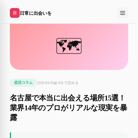
日常に出会いを
日
🗺️
2026.04.05
📖
8
分で読める
恋活コラム
名古屋で本当に出会える場所15選！
業界14年のプロがリアルな現実を暴
露