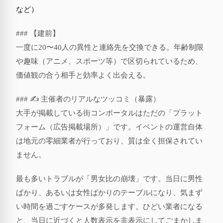
など）
### 【建前】
一度に20〜40人の異性と連絡先を交換できる。年齢制限
や趣味（アニメ、スポーツ等）で区切られているため、
価値観の合う相手と効率よく出会える。
### ✍️ 主催者のリアルなツッコミ（暴露）
大手が掲載している街コンポータルはただの「プラット
フォーム（広告掲載場所）」です。イベントの運営自体
は地元の零細業者が行っており、質は全く担保されてい
ません。
最も多いトラブルが「男女比の崩壊」です。当日に男性
ばかり、あるいは女性ばかりのテーブルになり、気まず
い時間を過ごすケースが多発します。ひどい業者になる
と、当日に近づくと人数表示を非表示にしてごまかしま