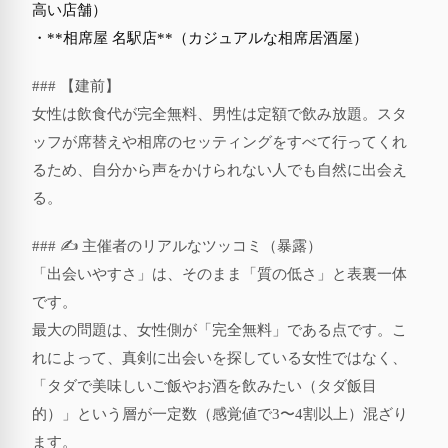
高い店舗）
・**相席屋 名駅店**（カジュアルな相席居酒屋）
### 【建前】
女性は飲食代が完全無料、男性は定額で飲み放題。スタ
ッフが席替えや相席のセッティングをすべて行ってくれ
るため、自分から声をかけられない人でも自然に出会え
る。
### ✍️ 主催者のリアルなツッコミ（暴露）
「出会いやすさ」は、そのまま「質の低さ」と表裏一体
です。
最大の問題は、女性側が「完全無料」である点です。こ
れによって、真剣に出会いを探している女性ではなく、
「タダで美味しいご飯やお酒を飲みたい（タダ飯目
的）」という層が一定数（感覚値で3〜4割以上）混ざり
ます。