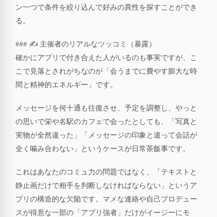
ン一つで条件を絞り込んで好みの異性を探すことができ
る。
### ✍️ 主催者のリアルなツッコミ（暴露）
確かにアプリで付き合えた人がいるのも事実ですが、こ
こで見落とされがちなのが「会うまでに費やす膨大な時
間と精神的エネルギー」です。
メッセージを何十通も往復させ、予定を調整し、やっと
の思いで栄や名駅のカフェで会ったとしても、「写真と
実物が全然違った」「メッセージの印象と違って会話が
全く噛み合わない」というケースが日常茶飯事です。
これはあなたのコミュ力の問題ではなく、「テキストと
静止画だけで相手を判断しなければならない」というア
プリの構造的な欠陥です。マメな連絡や自己プロデュー
スが得意な一部の「アプリ強者」だけがイージーにモ