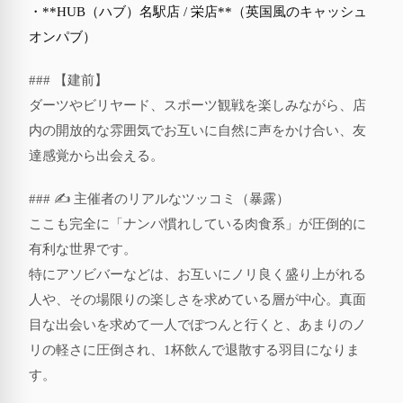
・**HUB（ハブ）名駅店 / 栄店**（英国風のキャッシュ
オンパブ）
### 【建前】
ダーツやビリヤード、スポーツ観戦を楽しみながら、店
内の開放的な雰囲気でお互いに自然に声をかけ合い、友
達感覚から出会える。
### ✍️ 主催者のリアルなツッコミ（暴露）
ここも完全に「ナンパ慣れしている肉食系」が圧倒的に
有利な世界です。
特にアソビバーなどは、お互いにノリ良く盛り上がれる
人や、その場限りの楽しさを求めている層が中心。真面
目な出会いを求めて一人でぽつんと行くと、あまりのノ
リの軽さに圧倒され、1杯飲んで退散する羽目になりま
す。